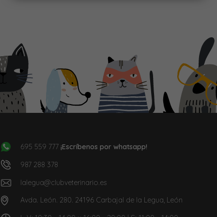
695 559 777
¡Escríbenos por whatsapp!
987 288 378
lalegua@clubveterinario.es
Avda. León. 280. 24196 Carbajal de la Legua, León