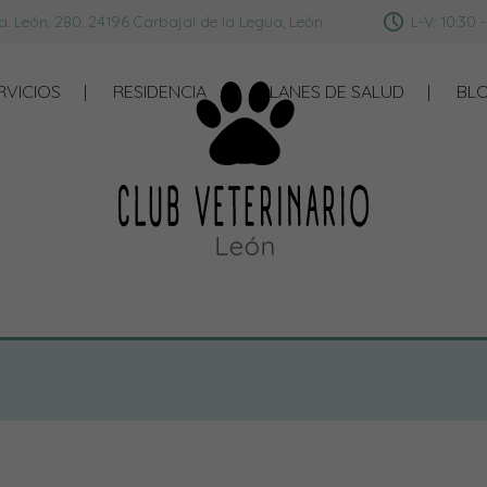
. León. 280. 24196 Carbajal de la Legua, León
L-V: 10:30 -
RVICIOS
RESIDENCIA
PLANES DE SALUD
BL