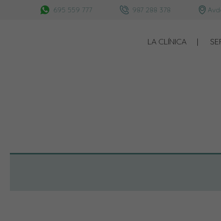
695 559 777
987 288 378
Avda
LA CLÍNICA
SE